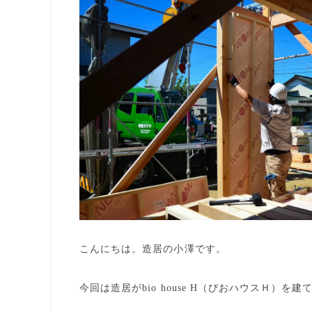
こんにちは。造居の小澤です。
今回は造居がbio house H（びおハウスＨ